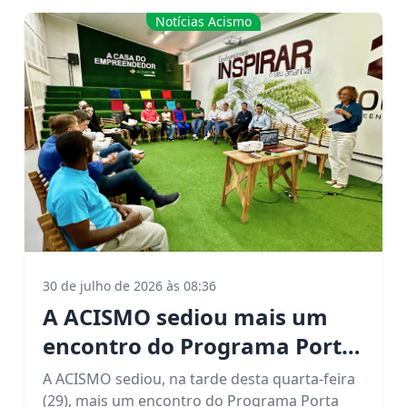
Notícias Acismo
30 de julho de 2026 às 08:36
A ACISMO sediou mais um
encontro do Programa Porta
Aberta, reunindo lideranças
A ACISMO sediou, na tarde desta quarta-feira
para discutir o eixo
(29), mais um encontro do Programa Porta