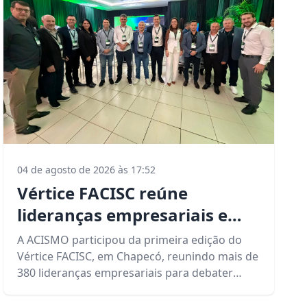
04 de agosto de 2026 às 17:52
Vértice FACISC reúne
lideranças empresariais e
debate estratégias para o
A ACISMO participou da primeira edição do
futuro de Santa Catarina
Vértice FACISC, em Chapecó, reunindo mais de
380 lideranças empresariais para debater
inovação, competitividade, liderança e os
desafios do ambiente de negócios em