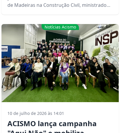
de Madeiras na Construção Civil, ministrado
pelo engenheiro civil Gleisson Schwarz,
profissional formado na área e fundador da
Holzbauten Engenharia.
Notícias Acismo
10 de julho de 2026 às 14:01
ACISMO lança campanha
"Aqui Não" e mobiliza