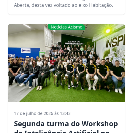
Aberta, desta vez voltado ao eixo Habitação.
Habitação e construir
soluções para o
desenvolvimento do
Notícias Acismo
município.
17 de julho de 2026 às 13:43
Segunda turma do Workshop
de Inteligência Artificial na