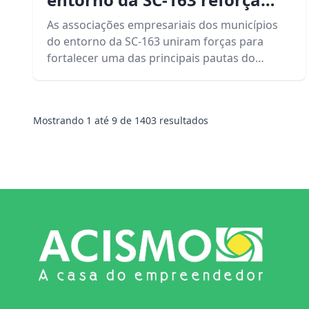
pauta do Programa Voz
As associações empresariais dos municípios
Única e cobram compromisso
do entorno da SC-163 uniram forças para
fortalecer uma das principais pautas do
com obra estratégica
Programa Voz Única, da FACISC, em defesa do
desenvolvimento regional.
Mostrando
1
até
9
de
1403
resultados