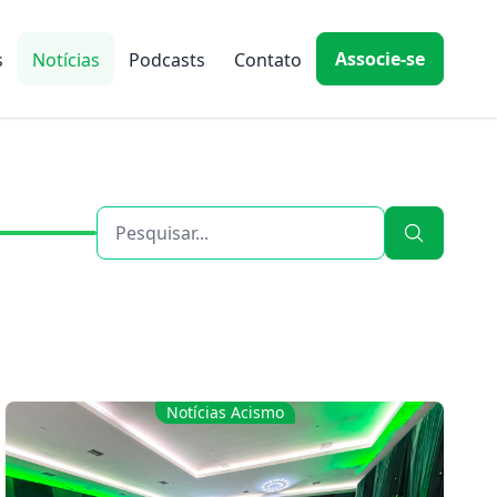
Associe-se
s
Notícias
Podcasts
Contato
Notícias Acismo