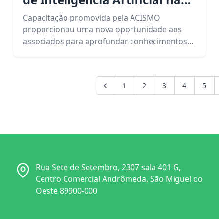
Prática reúne empresários
Capacitação promovida pela ACISMO
para uma noite de
proporcionou uma nova oportunidade aos
associados para aprofundar conhecimentos
aprendizado e aplicações
sobre inteligência artificial e suas aplicações
reais
nos negócios.
1
2
3
4
5
Rua Sete de Setembro, 2307 sala 401 G,
Centro Comercial Andrômeda, São Miguel do
Oeste 89900-000