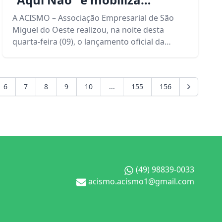
empresas pelo respeito e
A ACISMO – Associação Empresarial de São
proteção às mulheres
Miguel do Oeste realizou, na noite desta
quarta-feira (09), o lançamento oficial da
campanha "Aqui Não – Empresas unidas pelo
respeito e proteção às mulheres".
6
7
8
9
10
...
155
156
(49) 98839-0033
acismo.acismo1@gmail.com