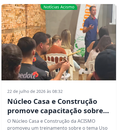
constante transformação.
Notícias Acismo
22 de julho de 2026 às 08:32
Núcleo Casa e Construção
promove capacitação sobre
uso de madeiras na
O Núcleo Casa e Construção da ACISMO
construção civil
promoveu um treinamento sobre o tema Uso