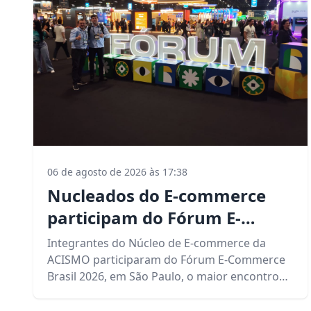
06 de agosto de 2026 às 17:38
Nucleados do E-commerce
participam do Fórum E-
Commerce Brasil 2026, em
Integrantes do Núcleo de E-commerce da
São Paulo
ACISMO participaram do Fórum E-Commerce
Brasil 2026, em São Paulo, o maior encontro
do setor no mundo, reunindo lideranças para
três dias de conteúdo, inovação, negócios e