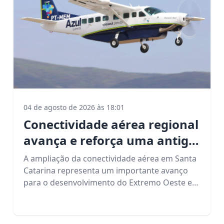
04 de agosto de 2026 às 18:01
Conectividade aérea regional
avança e reforça uma antiga
pauta defendida pela
A ampliação da conectividade aérea em Santa
ACISMO
Catarina representa um importante avanço
para o desenvolvimento do Extremo Oeste e
reforça uma pauta histórica defendida pela
ACISMO: o fortalecimento da infraestrutura e
da mobilidade regional.